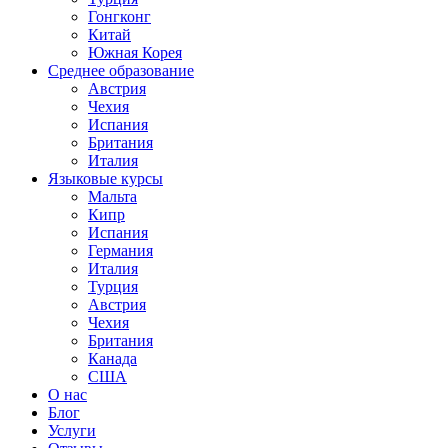
Гонгконг
Китай
Южная Корея
Среднее образование
Австрия
Чехия
Испания
Британия
Италия
Языковые курсы
Мальта
Кипр
Испания
Германия
Италия
Турция
Австрия
Чехия
Британия
Канада
США
О нас
Блог
Услуги