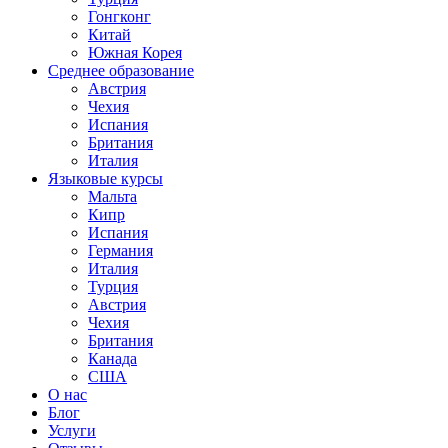
Гонгконг
Китай
Южная Корея
Среднее образование
Австрия
Чехия
Испания
Британия
Италия
Языковые курсы
Мальта
Кипр
Испания
Германия
Италия
Турция
Австрия
Чехия
Британия
Канада
США
О нас
Блог
Услуги