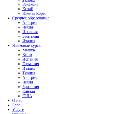
Гонгконг
Китай
Южная Корея
Среднее образование
Австрия
Чехия
Испания
Британия
Италия
Языковые курсы
Мальта
Кипр
Испания
Германия
Италия
Турция
Австрия
Чехия
Британия
Канада
США
О нас
Блог
Услуги