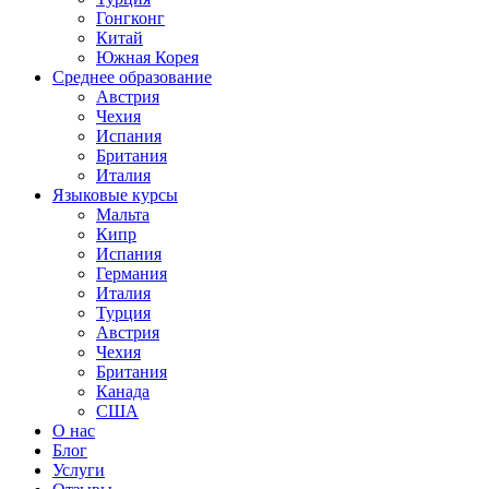
Гонгконг
Китай
Южная Корея
Среднее образование
Австрия
Чехия
Испания
Британия
Италия
Языковые курсы
Мальта
Кипр
Испания
Германия
Италия
Турция
Австрия
Чехия
Британия
Канада
США
О нас
Блог
Услуги