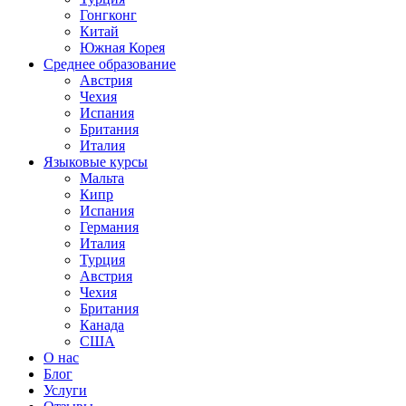
Гонгконг
Китай
Южная Корея
Среднее образование
Австрия
Чехия
Испания
Британия
Италия
Языковые курсы
Мальта
Кипр
Испания
Германия
Италия
Турция
Австрия
Чехия
Британия
Канада
США
О нас
Блог
Услуги