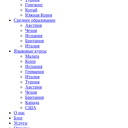
Гонгконг
Китай
Южная Корея
Среднее образование
Австрия
Чехия
Испания
Британия
Италия
Языковые курсы
Мальта
Кипр
Испания
Германия
Италия
Турция
Австрия
Чехия
Британия
Канада
США
О нас
Блог
Услуги