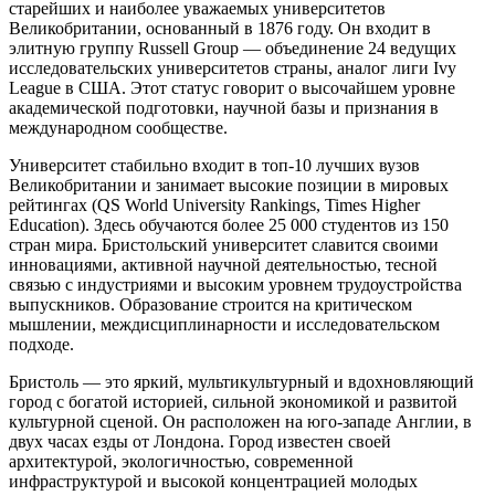
старейших и наиболее уважаемых университетов
Великобритании, основанный в 1876 году. Он входит в
элитную группу Russell Group — объединение 24 ведущих
исследовательских университетов страны, аналог лиги Ivy
League в США. Этот статус говорит о высочайшем уровне
академической подготовки, научной базы и признания в
международном сообществе.
Университет стабильно входит в топ-10 лучших вузов
Великобритании и занимает высокие позиции в мировых
рейтингах (QS World University Rankings, Times Higher
Education). Здесь обучаются более 25 000 студентов из 150
стран мира. Бристольский университет славится своими
инновациями, активной научной деятельностью, тесной
связью с индустриями и высоким уровнем трудоустройства
выпускников. Образование строится на критическом
мышлении, междисциплинарности и исследовательском
подходе.
Бристоль — это яркий, мультикультурный и вдохновляющий
город с богатой историей, сильной экономикой и развитой
культурной сценой. Он расположен на юго-западе Англии, в
двух часах езды от Лондона. Город известен своей
архитектурой, экологичностью, современной
инфраструктурой и высокой концентрацией молодых