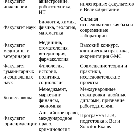
Факультет
авиастроение,
инженерных факультетов
инженерии
робототехника,
в Великобритании
ИТ
Сильная
Биология, химия,
исследовательская база и
Факультет наук
физика, геология,
современные
математика
лаборатории
Медицина,
Факультет
Высокий конкурс,
стоматология,
медицины и
клиническая практика,
ветеринария,
ветеринарии
аккредитация GMC
фармакология
Факультет
Филология,
Совмещение теории и
гуманитарных
история,
практики,
и социальных
политика,
исследовательские
наук
социология
проекты
Менеджмент,
Международные
маркетинг,
стажировки, двойные
Бизнес-школа
финансы,
дипломы, признание
экономика
работодателями
Английское право,
Программа LLB,
Факультет
международное
подготовка к Bar и
юриспруденции
право,
Solicitor Exams
криминология