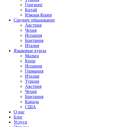
Гонгконг
Китай
Южная Корея
Среднее образование
Австрия
Чехия
Испания
Британия
Италия
Языковые курсы
Мальта
Кипр
Испания
Германия
Италия
Турция
Австрия
Чехия
Британия
Канада
США
О нас
Блог
Услуги