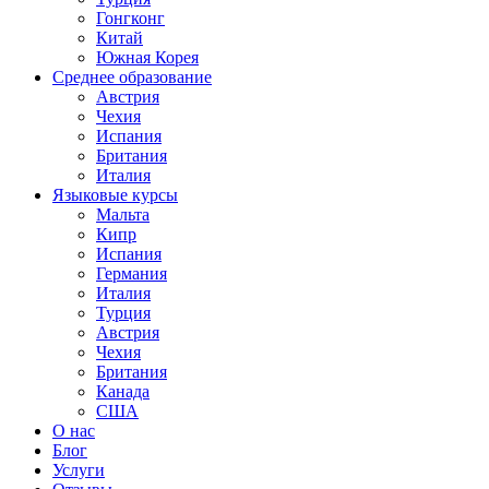
Гонгконг
Китай
Южная Корея
Среднее образование
Австрия
Чехия
Испания
Британия
Италия
Языковые курсы
Мальта
Кипр
Испания
Германия
Италия
Турция
Австрия
Чехия
Британия
Канада
США
О нас
Блог
Услуги