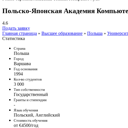
Польско-Японская Академия Компьюте
4.6
Подать заявку
Главная страница
»
Высшее образование
»
Польша
»
Универси
Статистика
Страна
Польша
Город
Варшава
Год основания
1994
Кол-во студентов
3 000
Тип собственности
Государственный
Гранты и стипендии
-
Язык обучения
Польский, Английский
Стоимость обучения
от €4500/год