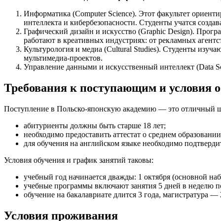
Информатика (Computer Science). Этот факультет ориент
интеллекта и кибербезопасности. Студенты учатся созда
Графический дизайн и искусство (Graphic Design). Про
работают в креативных индустриях: от рекламных агент
Культурология и медиа (Cultural Studies). Студенты изу
мультимедиа-проектов.
Управление данными и искусственный интеллект (Data Sc
Требования к поступающим и условия 
Поступление в Польско-японскую академию — это отличный ша
абитуриенты должны быть старше 18 лет;
необходимо предоставить аттестат о среднем образовании
для обучения на английском языке необходимо подтверд
Условия обучения и график занятий таковы:
учебный год начинается дважды: 1 октября (основной наб
учебные программы включают занятия 5 дней в неделю по
обучение на бакалавриате длится 3 года, магистратура — 
Условия проживания