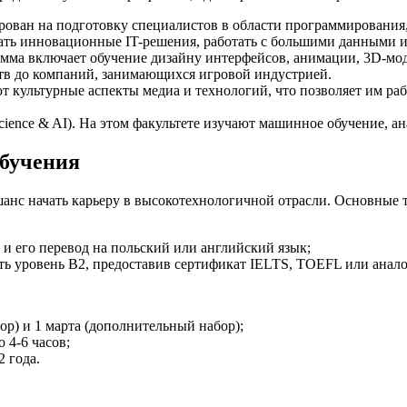
ирован на подготовку специалистов в области программирования
вать инновационные IT-решения, работать с большими данными 
грамма включает обучение дизайну интерфейсов, анимации, 3D-
ств до компаний, занимающихся игровой индустрией.
чают культурные аспекты медиа и технологий, что позволяет им р
ience & AI). На этом факультете изучают машинное обучение, а
обучения
нс начать карьеру в высокотехнологичной отрасли. Основные 
 и его перевод на польский или английский язык;
ить уровень B2, предоставив сертификат IELTS, TOEFL или анал
ор) и 1 марта (дополнительный набор);
 4-6 часов;
2 года.