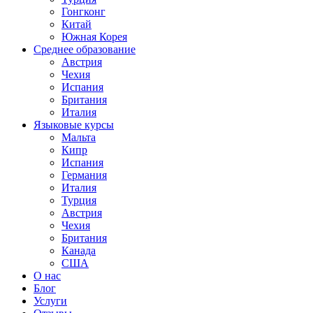
Гонгконг
Китай
Южная Корея
Среднее образование
Австрия
Чехия
Испания
Британия
Италия
Языковые курсы
Мальта
Кипр
Испания
Германия
Италия
Турция
Австрия
Чехия
Британия
Канада
США
О нас
Блог
Услуги