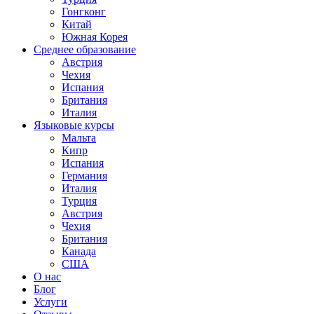
Гонгконг
Китай
Южная Корея
Среднее образование
Австрия
Чехия
Испания
Британия
Италия
Языковые курсы
Мальта
Кипр
Испания
Германия
Италия
Турция
Австрия
Чехия
Британия
Канада
США
О нас
Блог
Услуги