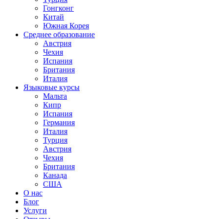
Гонгконг
Китай
Южная Корея
Среднее образование
Австрия
Чехия
Испания
Британия
Италия
Языковые курсы
Мальта
Кипр
Испания
Германия
Италия
Турция
Австрия
Чехия
Британия
Канада
США
О нас
Блог
Услуги