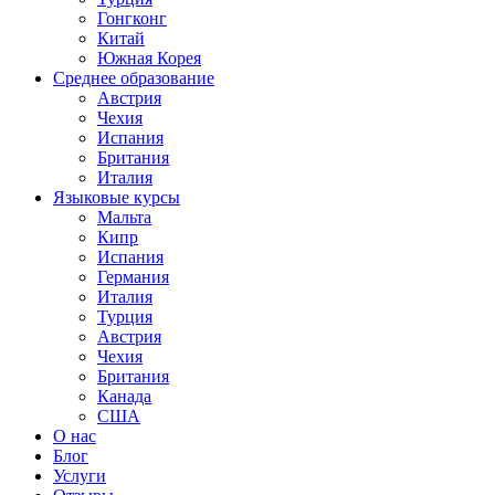
Гонгконг
Китай
Южная Корея
Среднее образование
Австрия
Чехия
Испания
Британия
Италия
Языковые курсы
Мальта
Кипр
Испания
Германия
Италия
Турция
Австрия
Чехия
Британия
Канада
США
О нас
Блог
Услуги