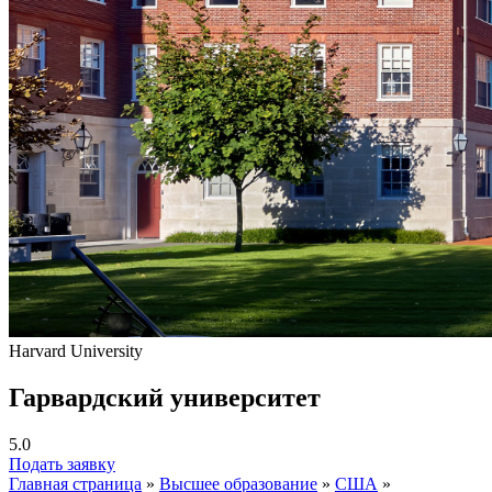
Harvard University
Гарвардский университет
5.0
Подать заявку
Главная страница
»
Высшее образование
»
США
»