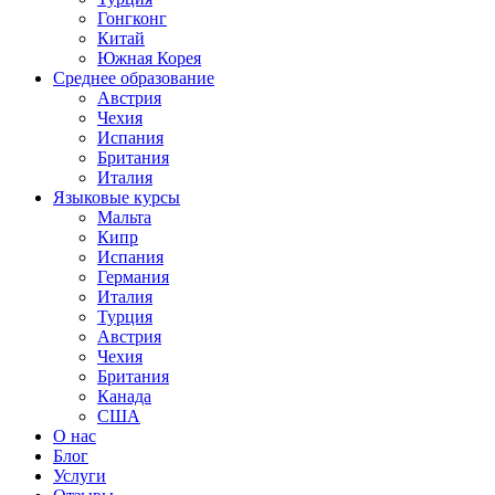
Гонгконг
Китай
Южная Корея
Среднее образование
Австрия
Чехия
Испания
Британия
Италия
Языковые курсы
Мальта
Кипр
Испания
Германия
Италия
Турция
Австрия
Чехия
Британия
Канада
США
О нас
Блог
Услуги