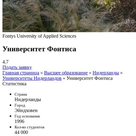
Fontys University of Applied Sciences
Университет Фонтиса
4.7
Подать заявку
Главная страница
»
Высшее образование
»
Нидерланды
»
Университеты Нидерландов
»
Университет Фонтиса
Статистика
Страна
Нидерланды
Город
Эйндховен
Год основания
1996
Кол-во студентов
44 000