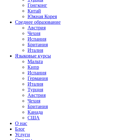
Гонгконг
Китай
Южная Корея
Среднее образование
Австрия
Чехия
Испания
Британия
Италия
Языковые курсы
Мальта
Кипр
Испания
Германия
Италия
Турция
Австрия
Чехия
Британия
Канада
США
О нас
Блог
Услуги