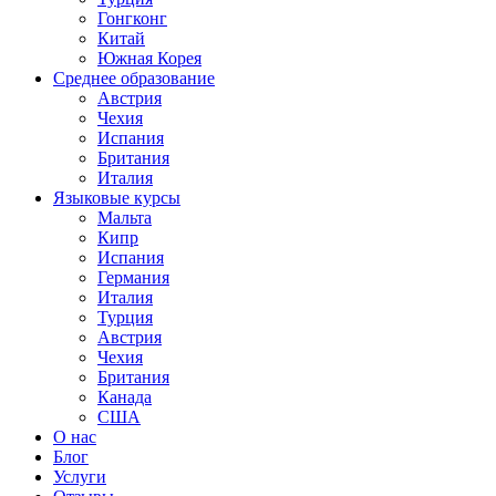
Гонгконг
Китай
Южная Корея
Среднее образование
Австрия
Чехия
Испания
Британия
Италия
Языковые курсы
Мальта
Кипр
Испания
Германия
Италия
Турция
Австрия
Чехия
Британия
Канада
США
О нас
Блог
Услуги