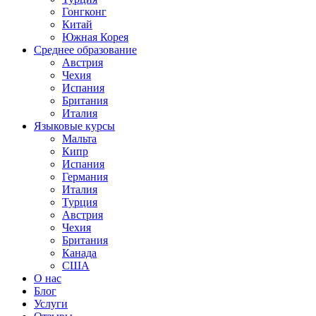
Гонгконг
Китай
Южная Корея
Среднее образование
Австрия
Чехия
Испания
Британия
Италия
Языковые курсы
Мальта
Кипр
Испания
Германия
Италия
Турция
Австрия
Чехия
Британия
Канада
США
О нас
Блог
Услуги