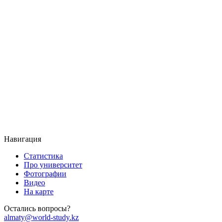
Навигация
Статистика
Про университет
Фотографии
Видео
На карте
Остались вопросы?
almaty@world-study.kz