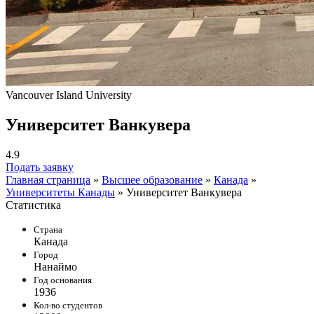
Vancouver Island University
Университет Ванкувера
4.9
Подать заявку
Главная страница
»
Высшее образование
»
Канада
»
Университеты Канады
»
Университет Ванкувера
Статистика
Страна
Канада
Город
Нанаймо
Год основания
1936
Кол-во студентов