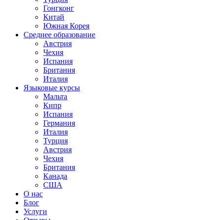
Гонгконг
Китай
Южная Корея
Среднее образование
Австрия
Чехия
Испания
Британия
Италия
Языковые курсы
Мальта
Кипр
Испания
Германия
Италия
Турция
Австрия
Чехия
Британия
Канада
США
О нас
Блог
Услуги