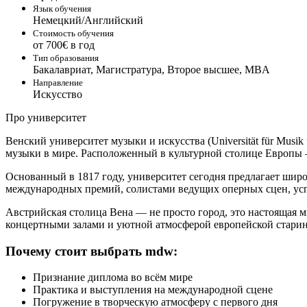
Язык обучения
Немецкий/Английский
Стоимость обучения
от 700€ в год
Тип образования
Бакалавриат, Магистратура, Второе высшее, MBA
Направление
Искусство
Про университет
Венский университет музыки и искусства (Universität für Musi
музыки в мире. Расположенный в культурной столице Европы —
Основанный в 1817 году, университет сегодня предлагает широ
международных премий, солистами ведущих оперных сцен, у
Австрийская столица Вена — не просто город, это настоящая м
концертными залами и уютной атмосферой европейской стари
Почему стоит выбрать mdw:
Признание диплома во всём мире
Практика и выступления на международной сцене
Погружение в творческую атмосферу с первого дня