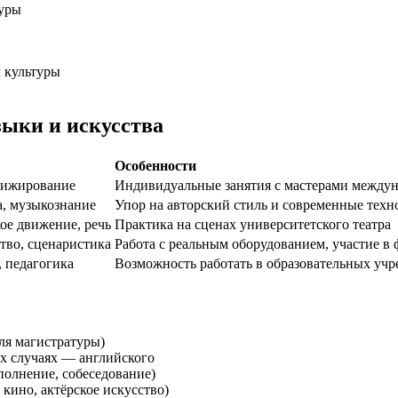
туры
 культуры
зыки и искусства
Особенности
ирижирование
Индивидуальные занятия с мастерами междун
а, музыкознание
Упор на авторский стиль и современные техн
ое движение, речь
Практика на сценах университетского театра
тво, сценаристика
Работа с реальным оборудованием, участие в 
 педагогика
Возможность работать в образовательных уч
ля магистратуры)
ых случаях — английского
полнение, собеседование)
кино, актёрское искусство)