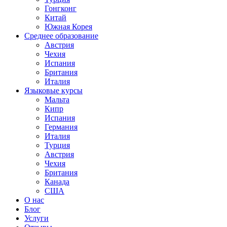
Гонгконг
Китай
Южная Корея
Среднее образование
Австрия
Чехия
Испания
Британия
Италия
Языковые курсы
Мальта
Кипр
Испания
Германия
Италия
Турция
Австрия
Чехия
Британия
Канада
США
О нас
Блог
Услуги