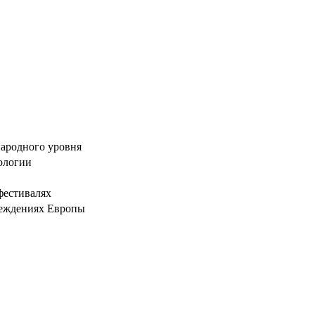
ародного уровня
ологии
фестивалях
реждениях Европы