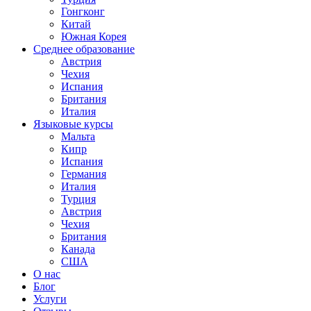
Гонгконг
Китай
Южная Корея
Среднее образование
Австрия
Чехия
Испания
Британия
Италия
Языковые курсы
Мальта
Кипр
Испания
Германия
Италия
Турция
Австрия
Чехия
Британия
Канада
США
О нас
Блог
Услуги