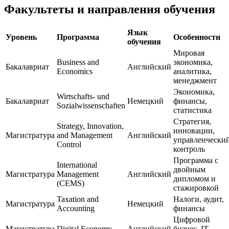
Факультеты и направления обучения
Язык
Уровень
Программа
Особенности
обучения
Мировая
Business and
экономика,
Бакалавриат
Английский
Economics
аналитика,
менеджмент
Экономика,
Wirtschafts- und
Бакалавриат
Немецкий
финансы,
Sozialwissenschaften
статистика
Стратегия,
Strategy, Innovation,
инновации,
Магистратура
and Management
Английский
управленчески
Control
контроль
Программа с
International
двойным
Магистратура
Management
Английский
дипломом и
(CEMS)
стажировкой
Taxation and
Налоги, аудит,
Магистратура
Немецкий
Accounting
финансы
Цифровой
Магистратура
Digital Economy
Английский
бизнес, IT-