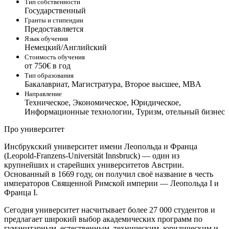
Тип собственности
Государственный
Гранты и стипендии
Предоставляется
Язык обучения
Немецкий/Английский
Стоимость обучения
от 750€ в год
Тип образования
Бакалавриат, Магистратура, Второе высшее, MBA
Направление
Техническое, Экономическое, Юридическое,
Информационные технологии, Туризм, отельный бизнес
Про университет
Инсбрукский университет имени Леопольда и Франца
(Leopold-Franzens-Universität Innsbruck) — один из
крупнейших и старейших университетов Австрии.
Основанный в 1669 году, он получил своё название в честь
императоров Священной Римской империи — Леопольда I и
Франца I.
Сегодня университет насчитывает более 27 000 студентов и
предлагает широкий выбор академических программ по
гуманитарным, естественным, техническим, юридическим и