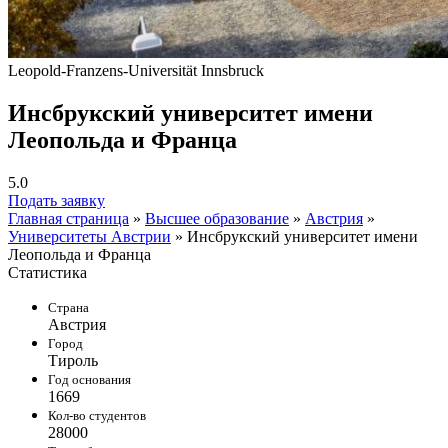
Leopold-Franzens-Universität Innsbruck
Инсбрукский университет имени
Леопольда и Франца
5.0
Подать заявку
Главная страница
»
Высшее образование
»
Австрия
»
Университеты Австрии
»
Инсбрукский университет имени
Леопольда и Франца
Статистика
Страна
Австрия
Город
Тироль
Год основания
1669
Кол-во студентов
28000