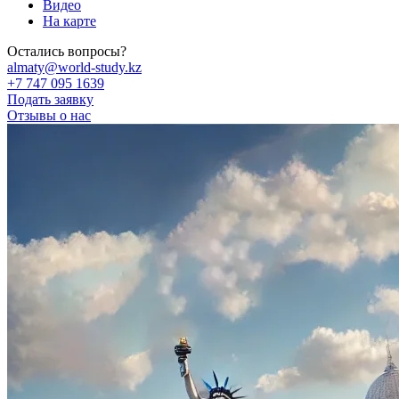
Видео
На карте
Остались вопросы?
almaty@world-study.kz
+7 747 095 1639
Подать заявку
Отзывы о нас