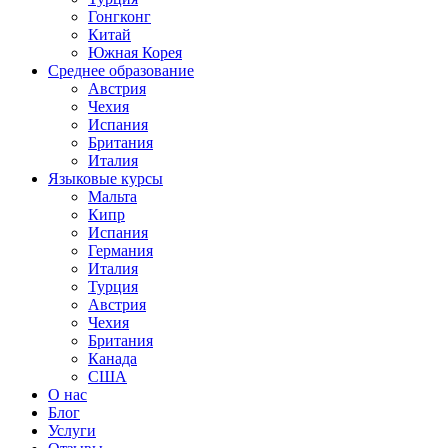
Гонгконг
Китай
Южная Корея
Среднее образование
Австрия
Чехия
Испания
Британия
Италия
Языковые курсы
Мальта
Кипр
Испания
Германия
Италия
Турция
Австрия
Чехия
Британия
Канада
США
О нас
Блог
Услуги