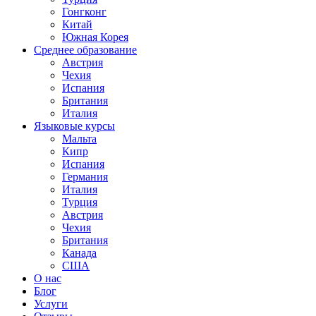
Гонгконг
Китай
Южная Корея
Среднее образование
Австрия
Чехия
Испания
Британия
Италия
Языковые курсы
Мальта
Кипр
Испания
Германия
Италия
Турция
Австрия
Чехия
Британия
Канада
США
О нас
Блог
Услуги